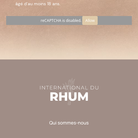
âgé d’au moins 18 ans.
reCAPTCHA is disabled.
Allow
Veuillez
laisser
ce
champ
vide.
Qui sommes-nous