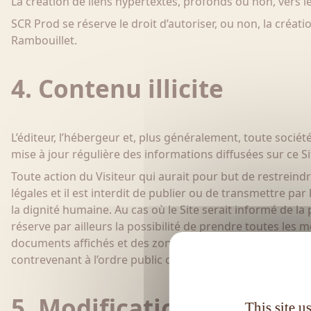
La création de liens hypertextes, profonds ou non, vers le
SCR Prod se réserve le droit d’autoriser, ou non, la créa
Rambouillet.
4. Contenu illicite
L’éditeur, l’hébergeur et, plus généralement, toute société 
mise à jour régulière des informations diffusées sur ce Si
Toute action du Visiteur qui aurait pour but de restreindre
légales et il est interdit de publier ou de transmettre par
la dignité humaine. Au cas où le Site serait informé de la 
réserve par ailleurs la possibilité de prendre toutes les 
documents affichés et des zones publiques du Site pour v
contrevenant à l’ordre public ou aux bonnes mœurs.
5. Modifications
This site u