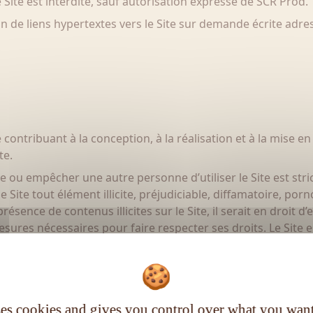
 Site est interdite, sauf autorisation expresse de SCR Prod.
tion de liens hypertextes vers le Site sur demande écrite ad
contribuant à la conception, à la réalisation et à la mise en l
te.
 ou empêcher une autre personne d’utiliser le Site est strict
 le Site tout élément illicite, préjudiciable, diffamatoire, p
présence de contenus illicites sur le Site, il serait en droi
mesures nécessaires pour faire respecter ses droits. Le Site 
érifier leur conformité aux exigences ci-dessus. Le Site se
ses cookies and gives you control over what you want