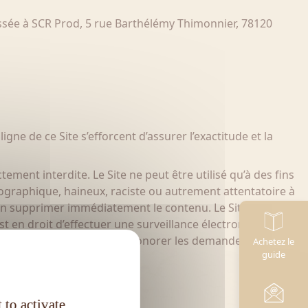
ressée à SCR Prod, 5 rue Barthélémy Thimonnier, 78120
igne de ce Site s’efforcent d’assurer l’exactitude et la
ement interdite. Le Site ne peut être utilisé qu’à des fins
ornographique, haineux, raciste ou autrement attentatoire à
t d’en supprimer immédiatement le contenu. Le Site se
est en droit d’effectuer une surveillance électronique des
 réserve le droit de ne pas honorer les demandes
Achetez le
guide
 to activate