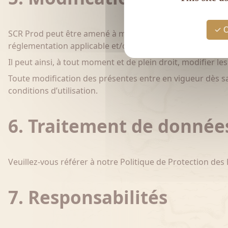
O
SCR Prod peut être amené à modifier, sans préavis, les co
réglementation applicable et/ou d’améliorer le Site, sans 
Il peut ainsi, à tout moment et de plein droit, modifier l
Toute modification des présentes entre en vigueur dès sa di
conditions d’utilisation.
6. Traitement de donnée
Veuillez-vous référer à notre Politique de Protection des
7. Responsabilités