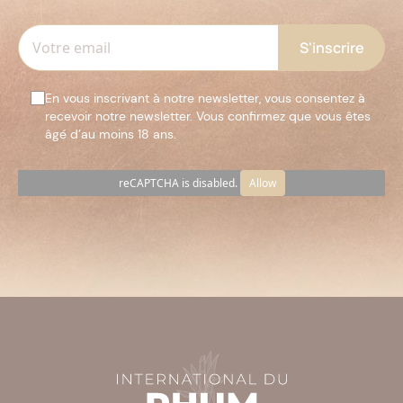
En vous inscrivant à notre newsletter, vous consentez à
recevoir notre newsletter. Vous confirmez que vous êtes
âgé d’au moins 18 ans.
reCAPTCHA is disabled.
Allow
Veuillez
laisser
ce
champ
vide.