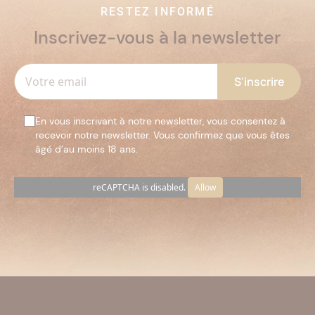
RESTEZ INFORMÉ
Inscrivez-vous à la newsletter
En vous inscrivant à notre newsletter, vous consentez à
recevoir notre newsletter. Vous confirmez que vous êtes
âgé d’au moins 18 ans.
reCAPTCHA is disabled.
Allow
Veuillez
laisser
ce
champ
vide.