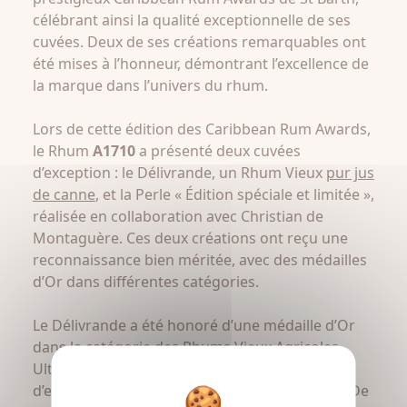
célébrant ainsi la qualité exceptionnelle de ses
cuvées. Deux de ses créations remarquables ont
été mises à l’honneur, démontrant l’excellence de
la marque dans l’univers du rhum.
Lors de cette édition des Caribbean Rum Awards,
le Rhum
A1710
a présenté deux cuvées
d’exception : le Délivrande, un Rhum Vieux
pur jus
de canne
, et la Perle « Édition spéciale et limitée »,
réalisée en collaboration avec Christian de
Montaguère. Ces deux créations ont reçu une
reconnaissance bien méritée, avec des médailles
d’Or dans différentes catégories.
Le Délivrande a été honoré d’une médaille d’Or
dans la catégorie des Rhums Vieux Agricoles
Ultra Premium, confirmant ainsi son statut
d’excellence parmi les rhums les plus raffinés. De