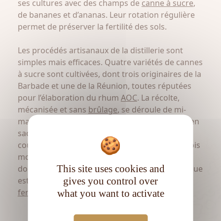
ses cultures avec des champs de
canne à sucre
,
de bananes et d’ananas. Leur rotation régulière
permet de préserver la fertilité des sols.
Les procédés artisanaux de la distillerie sont
simples mais efficaces. Quatre variétés de cannes
à sucre sont cultivées, dont trois originaires de la
Barbade et une de la Réunion, toutes réputées
pour l’élaboration du rhum
AOC
. La récolte,
mécanisée et sans
brûlage
, se déroule de mi-
mars à fin juin, lorsque les cannes sont riches en
saccharose. Un court laps de temps sépare la
coupe de la canne du broyage dans l’un des trois
moulins de la distillerie, située au cœur du
This site uses cookies and
domaine. Ce jus frais à haut potentiel aromatique
gives you control over
est ensuite acheminé vers les cuves de
fermentation
pendant 36 à 48 heures.
what you want to activate