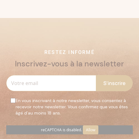
RESTEZ INFORMÉ
Inscrivez-vous à la newsletter
En vous inscrivant à notre newsletter, vous consentez à
recevoir notre newsletter. Vous confirmez que vous êtes
âgé d’au moins 18 ans.
reCAPTCHA is disabled.
Allow
Veuillez