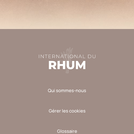
laisser
ce
champ
vide.
Qui sommes-nous
Gérer les cookies
Glossaire