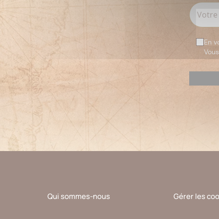
En v
Vous
Veuillez
laisser
ce
champ
vide.
Qui sommes-nous
Gérer les co