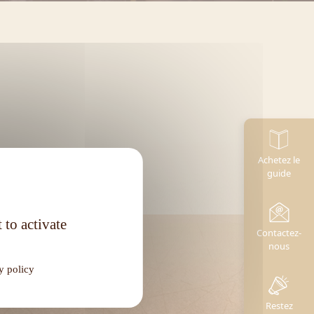
Achetez le
guide
 to activate
Contactez-
nous
y policy
Restez