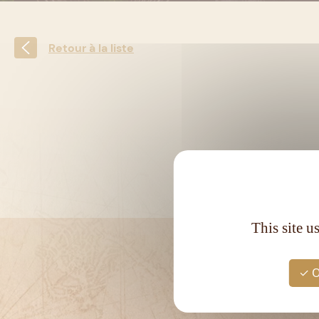
Retour à la liste
This site u
O