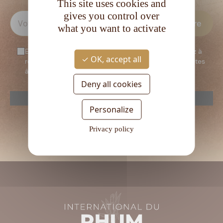
This site uses cookies and
gives you control over
what you want to activate
En vous inscrivant à notre newsletter, vous consentez à
OK, accept all
recevoir notre newsletter. Vous confirmez que vous êtes
âgé d’au moins 18 ans.
Deny all cookies
reCAPTCHA is disabled.
Allow
Personalize
Veuillez
laisser
Privacy policy
ce
champ
vide.