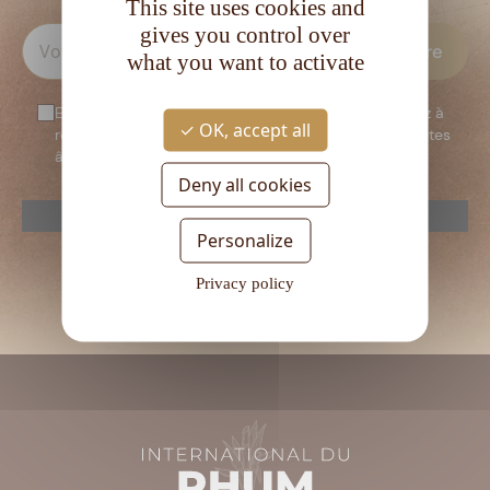
This site uses cookies and
gives you control over
what you want to activate
En vous inscrivant à notre newsletter, vous consentez à
OK, accept all
recevoir notre newsletter. Vous confirmez que vous êtes
âgé d’au moins 18 ans.
Deny all cookies
reCAPTCHA is disabled.
Allow
Personalize
Veuillez
laisser
Privacy policy
ce
champ
vide.