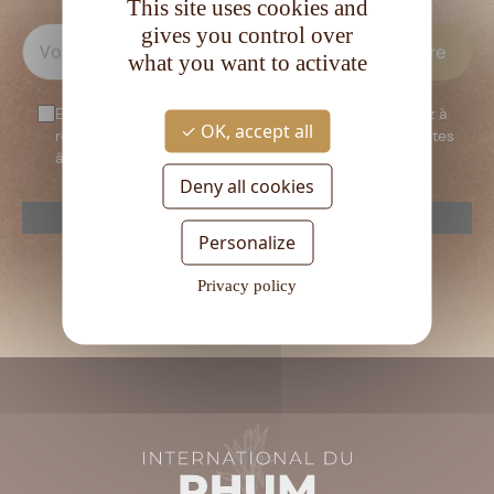
This site uses cookies and
gives you control over
what you want to activate
En vous inscrivant à notre newsletter, vous consentez à
OK, accept all
recevoir notre newsletter. Vous confirmez que vous êtes
âgé d’au moins 18 ans.
Deny all cookies
reCAPTCHA is disabled.
Allow
Personalize
Veuillez
laisser
Privacy policy
ce
champ
vide.