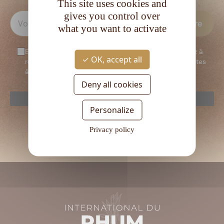
This site uses cookies and
gives you control over
what you want to activate
En vous inscrivant à notre newsletter, vous consentez à
OK, accept all
recevoir notre newsletter. Vous confirmez que vous êtes
âgé d’au moins 18 ans.
Deny all cookies
reCAPTCHA is disabled.
Allow
Personalize
Veuillez
laisser
Privacy policy
ce
champ
vide.