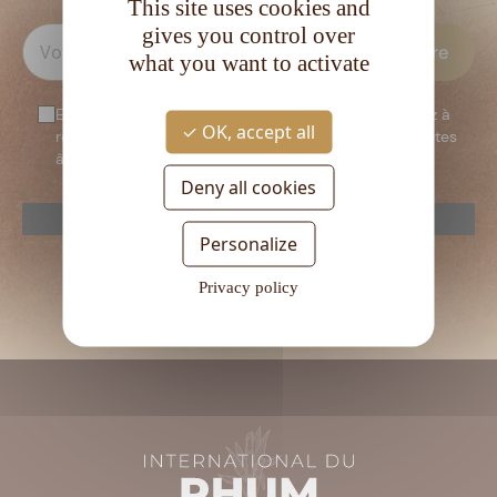
This site uses cookies and
gives you control over
what you want to activate
En vous inscrivant à notre newsletter, vous consentez à
OK, accept all
recevoir notre newsletter. Vous confirmez que vous êtes
âgé d’au moins 18 ans.
Deny all cookies
reCAPTCHA is disabled.
Allow
Personalize
Veuillez
laisser
Privacy policy
ce
champ
vide.