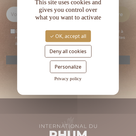
This site uses cookies and
gives you control over
what you want to activate
En vous inscrivant à notre newsletter, vous consentez à
OK, accept all
recevoir notre newsletter. Vous confirmez que vous êtes
âgé d’au moins 18 ans.
Deny all cookies
reCAPTCHA is disabled.
Allow
Personalize
Veuillez
laisser
Privacy policy
ce
champ
vide.