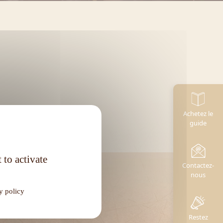
Achetez le
guide
 to activate
Contactez-
nous
y policy
Restez