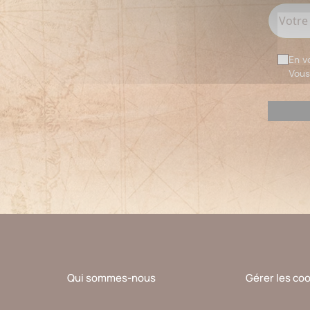
En v
Vous
Veuillez
laisser
ce
champ
vide.
Qui sommes-nous
Gérer les co