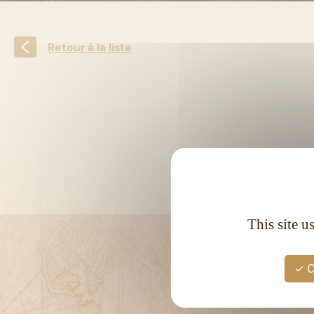
Retour à la liste
This site u
O