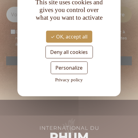
This site uses cookies and
gives you control over
what you want to activate
En vous inscrivant à notre newsletter, vous consentez à
OK, accept all
recevoir notre newsletter. Vous confirmez que vous êtes
âgé d’au moins 18 ans.
Deny all cookies
reCAPTCHA is disabled.
Allow
Personalize
Veuillez
laisser
Privacy policy
ce
champ
vide.