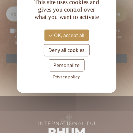
This site uses cookies and
gives you control over
what you want to activate
En vous inscrivant à notre newsletter, vous consentez à
OK, accept all
recevoir notre newsletter. Vous confirmez que vous êtes
âgé d’au moins 18 ans.
Deny all cookies
reCAPTCHA is disabled.
Allow
Personalize
Veuillez
laisser
Privacy policy
ce
champ
vide.