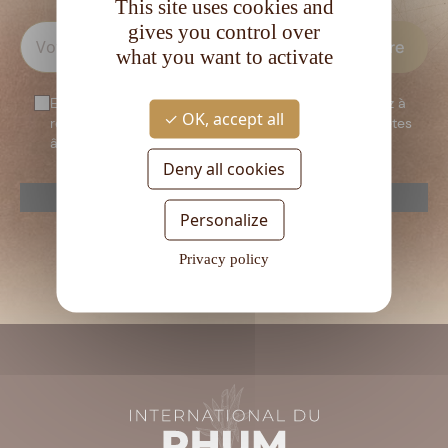
This site uses cookies and
gives you control over
what you want to activate
En vous inscrivant à notre newsletter, vous consentez à
OK, accept all
recevoir notre newsletter. Vous confirmez que vous êtes
âgé d’au moins 18 ans.
Deny all cookies
reCAPTCHA is disabled.
Allow
Personalize
Veuillez
laisser
Privacy policy
ce
champ
vide.