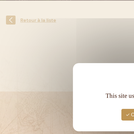
Retour à la liste
This site u
O