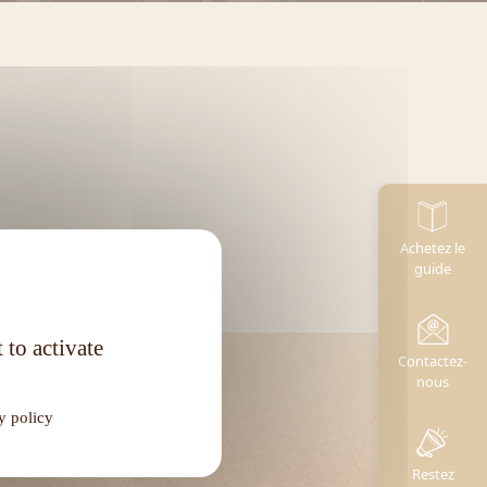
Achetez le
guide
 to activate
Contactez-
nous
y policy
Restez