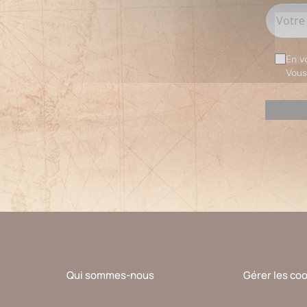
En v
Vous
Veuillez
laisser
ce
champ
vide.
Qui sommes-nous
Gérer les co