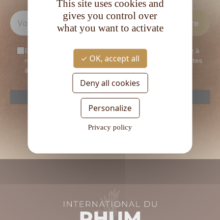
This site uses cookies and
gives you control over
what you want to activate
En vous inscrivant à notre newsletter, vous consentez à
OK, accept all
recevoir notre newsletter. Vous confirmez que vous êtes
âgé d’au moins 18 ans.
Deny all cookies
reCAPTCHA is disabled.
Allow
Personalize
Veuillez
laisser
Privacy policy
ce
champ
vide.