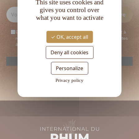
This site uses cookies and
gives you control over
what you want to activate
En vous inscrivant à notre newsletter, vous consentez à
OK, accept all
recevoir notre newsletter. Vous confirmez que vous êtes
âgé d’au moins 18 ans.
Deny all cookies
reCAPTCHA is disabled.
Allow
Personalize
Veuillez
laisser
Privacy policy
ce
champ
vide.