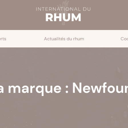
rts
Actualités du rhum
Coc
la marque : Newfou