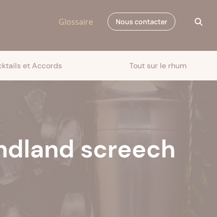
Glossaire
Nous contacter
ktails et Accords
Tout sur le rhum
ndland screech