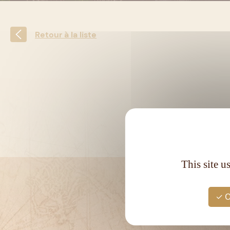
Retour à la liste
This site u
O