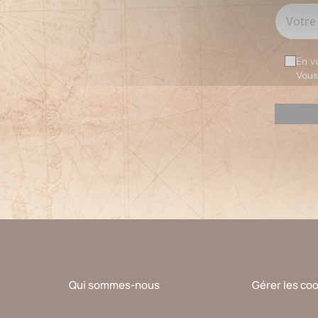
En v
Vous
Veuillez
laisser
ce
champ
vide.
Qui sommes-nous
Gérer les co