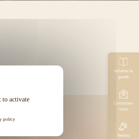
Achetez le
guide
 to activate
Contactez-
nous
y policy
Restez