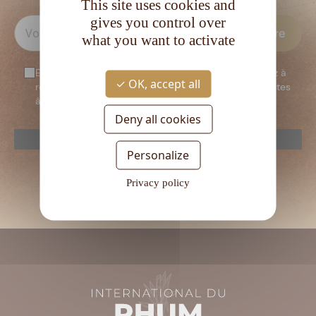
This site uses cookies and
gives you control over
what you want to activate
En vous inscrivant à notre newsletter, vous consentez à
OK, accept all
recevoir notre newsletter. Vous confirmez que vous êtes
âgé d’au moins 18 ans.
Deny all cookies
reCAPTCHA is disabled.
Allow
Personalize
Veuillez
laisser
Privacy policy
ce
champ
vide.