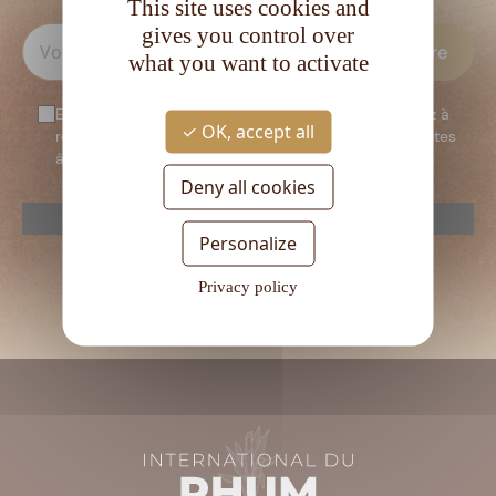
This site uses cookies and
gives you control over
what you want to activate
En vous inscrivant à notre newsletter, vous consentez à
OK, accept all
recevoir notre newsletter. Vous confirmez que vous êtes
âgé d’au moins 18 ans.
Deny all cookies
reCAPTCHA is disabled.
Allow
Personalize
Veuillez
laisser
Privacy policy
ce
champ
vide.