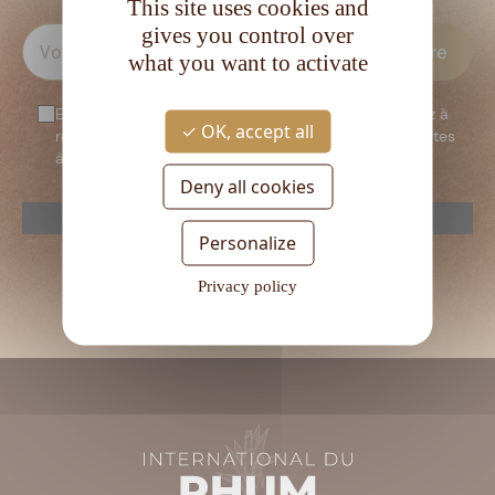
This site uses cookies and
gives you control over
what you want to activate
En vous inscrivant à notre newsletter, vous consentez à
OK, accept all
recevoir notre newsletter. Vous confirmez que vous êtes
âgé d’au moins 18 ans.
Deny all cookies
reCAPTCHA is disabled.
Allow
Personalize
Veuillez
laisser
Privacy policy
ce
champ
vide.