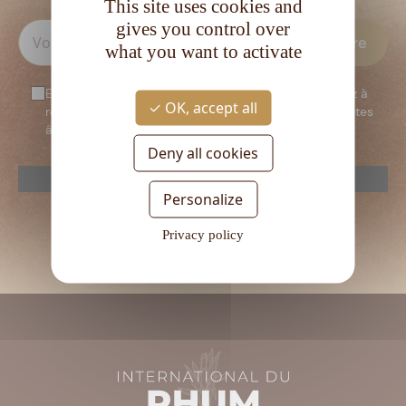
This site uses cookies and
gives you control over
what you want to activate
En vous inscrivant à notre newsletter, vous consentez à
OK, accept all
recevoir notre newsletter. Vous confirmez que vous êtes
âgé d’au moins 18 ans.
Deny all cookies
reCAPTCHA is disabled.
Allow
Personalize
Veuillez
laisser
Privacy policy
ce
champ
vide.