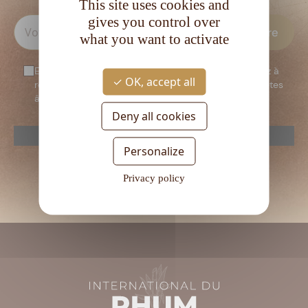
This site uses cookies and
gives you control over
what you want to activate
En vous inscrivant à notre newsletter, vous consentez à
OK, accept all
recevoir notre newsletter. Vous confirmez que vous êtes
âgé d’au moins 18 ans.
Deny all cookies
reCAPTCHA is disabled.
Allow
Personalize
Veuillez
laisser
Privacy policy
ce
champ
vide.