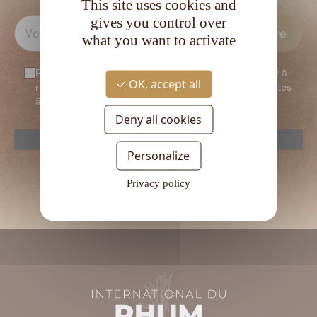
This site uses cookies and
gives you control over
what you want to activate
En vous inscrivant à notre newsletter, vous consentez à
OK, accept all
recevoir notre newsletter. Vous confirmez que vous êtes
âgé d’au moins 18 ans.
Deny all cookies
reCAPTCHA is disabled.
Allow
Personalize
Veuillez
laisser
Privacy policy
ce
champ
vide.