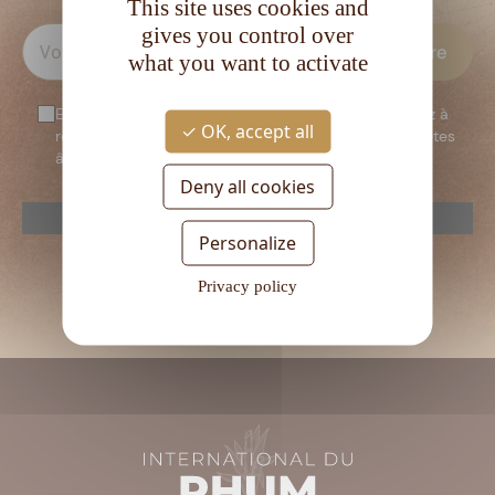
This site uses cookies and
gives you control over
what you want to activate
En vous inscrivant à notre newsletter, vous consentez à
OK, accept all
recevoir notre newsletter. Vous confirmez que vous êtes
âgé d’au moins 18 ans.
Deny all cookies
reCAPTCHA is disabled.
Allow
Personalize
Veuillez
laisser
Privacy policy
ce
champ
vide.