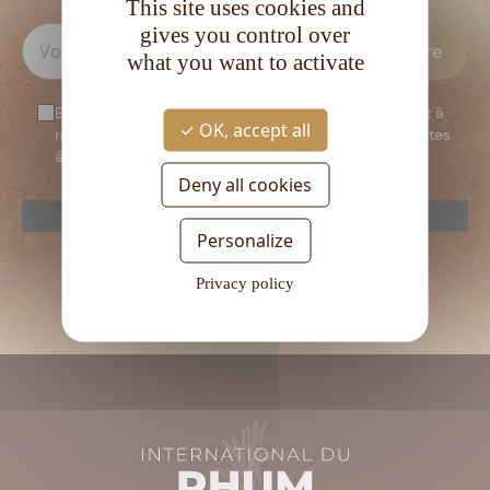
This site uses cookies and
gives you control over
what you want to activate
En vous inscrivant à notre newsletter, vous consentez à
OK, accept all
recevoir notre newsletter. Vous confirmez que vous êtes
âgé d’au moins 18 ans.
Deny all cookies
reCAPTCHA is disabled.
Allow
Personalize
Veuillez
laisser
Privacy policy
ce
champ
vide.