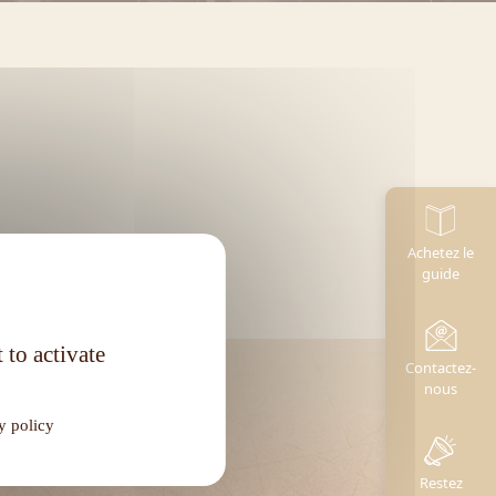
Achetez le
guide
 to activate
Contactez-
nous
y policy
Restez