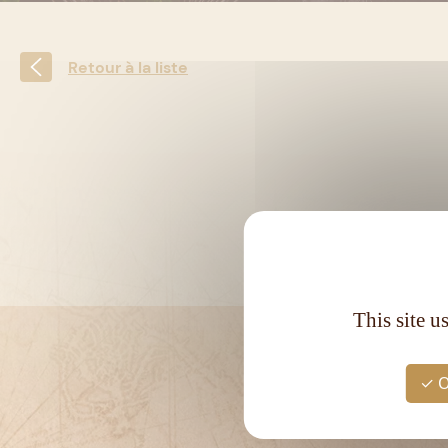
Retour à la liste
This site u
O