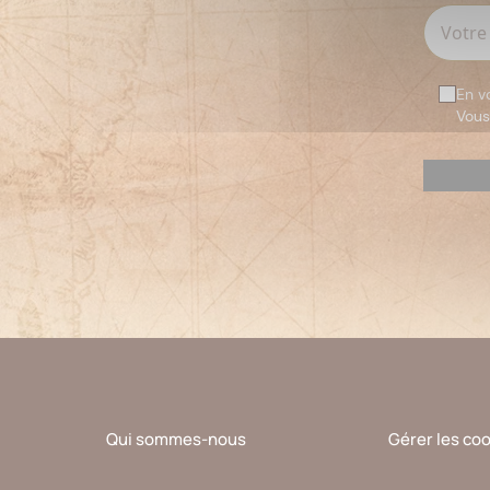
En v
Vous
Veuillez
laisser
ce
champ
vide.
Qui sommes-nous
Gérer les co