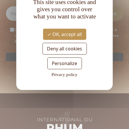
This site uses cookies and
gives you control over
what you want to activate
En vous inscrivant à notre newsletter, vous consentez à
OK, accept all
recevoir notre newsletter. Vous confirmez que vous êtes
âgé d’au moins 18 ans.
Deny all cookies
reCAPTCHA is disabled.
Allow
Personalize
Veuillez
laisser
Privacy policy
ce
champ
vide.