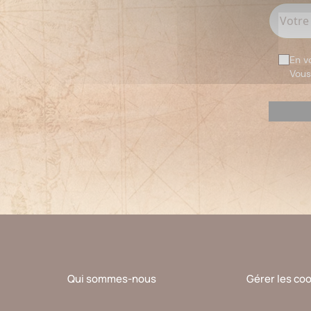
En v
Vous
Veuillez
laisser
ce
champ
vide.
Qui sommes-nous
Gérer les co