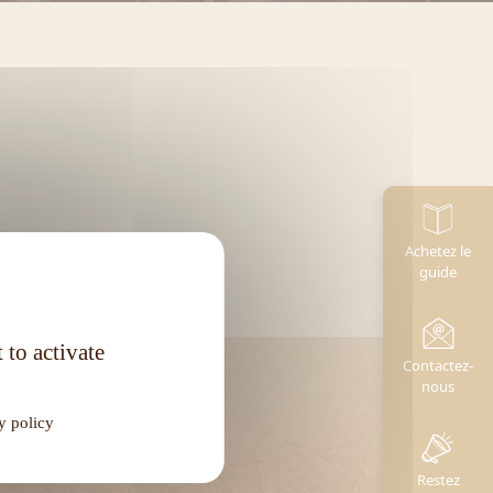
Achetez le
guide
 to activate
Contactez-
nous
y policy
Restez