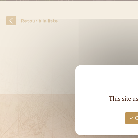
Retour à la liste
This site u
O