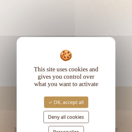
This site uses cookies and
gives you control over
what you want to activate
OK, accept all
Deny all cookies
RESTEZ INFORMÉ
Inscrivez-vous à la newsletter
Personalize