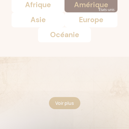
Afrique
Amérique
États-unis
Asie
Europe
Océanie
Voir plus