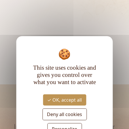
This site uses cookies and
gives you control over
what you want to activate
OK, accept all
Deny all cookies
RESTEZ INFORMÉ
Inscrivez-vous à la newsletter
Personalize