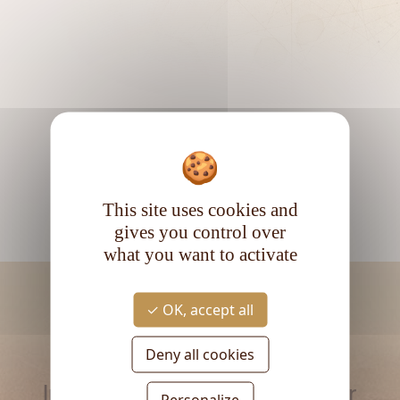
This site uses cookies and
gives you control over
what you want to activate
OK, accept all
Deny all cookies
RESTEZ INFORMÉ
Inscrivez-vous à la newsletter
Personalize