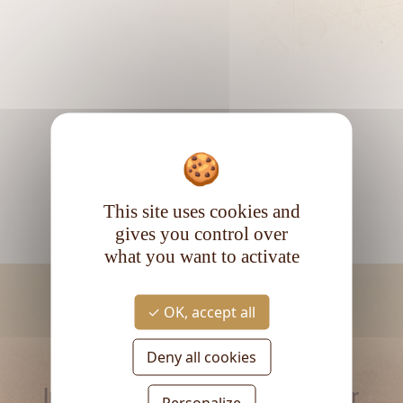
This site uses cookies and
gives you control over
what you want to activate
OK, accept all
Deny all cookies
RESTEZ INFORMÉ
Inscrivez-vous à la newsletter
Personalize