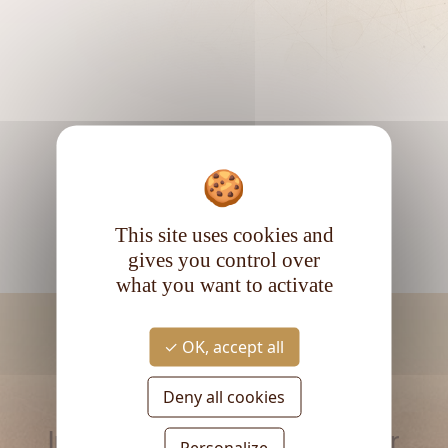
This site uses cookies and
gives you control over
what you want to activate
OK, accept all
Deny all cookies
RESTEZ INFORMÉ
Inscrivez-vous à la newsletter
Personalize