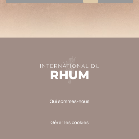
Veuillez
laisser
ce
champ
vide.
Qui sommes-nous
Gérer les cookies