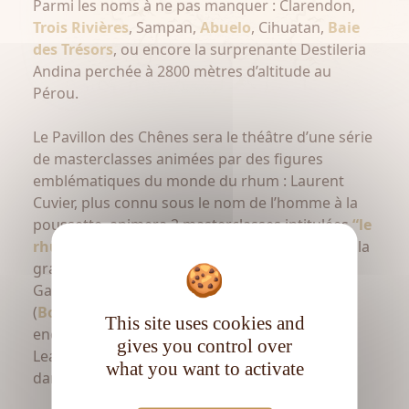
Parmi les noms à ne pas manquer : Clarendon,
Trois Rivières
, Sampan,
Abuelo
, Cihuatan,
Baie
des Trésors
, ou encore la surprenante Destileria
Andina perchée à 2800 mètres d’altitude au
Pérou.
Le Pavillon des Chênes sera le théâtre d’une série
de masterclasses animées par des figures
emblématiques du monde du rhum : Laurent
Cuvier, plus connu sous le nom de l’homme à la
poussette, animera 2 masterclasses intitulées
“le
rhum pour les nuls”
afin de rendre accessible la
grande diversité de la culture rhum. Alexandre
Gabriel (Planteray), François-Xavier Sobczak
(
Bologne
), Daniel Baudin (
Trois Rivières
), ou
This site uses cookies and
encore Larissa Arjona, fondatrice de Women
gives you control over
Leading Rum, qui portera la voix des femmes
what you want to activate
dans l’industrie.