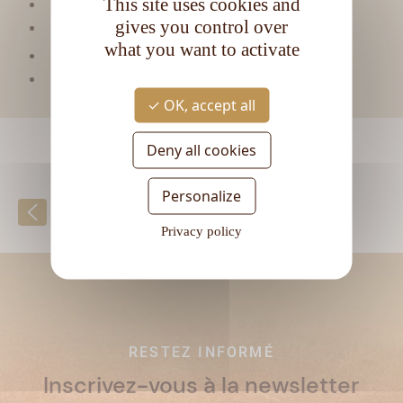
This site uses cookies and
Matière première :
Mélasse
gives you control over
Type de rhum :
Vieux
what you want to activate
CL
Contenance :
70
Degré d'alcool :
40°
OK, accept all
Deny all cookies
Personalize
Retour à la liste
Privacy policy
RESTEZ INFORMÉ
Inscrivez-vous à la newsletter