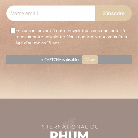
En vous inscrivant à notre newsletter, vous consentez à
recevoir notre newsletter. Vous confirmez que vous êtes
âgé d’au moins 18 ans.
reCAPTCHA is disabled.
Allow
Veuillez
laisser
ce
champ
vide.