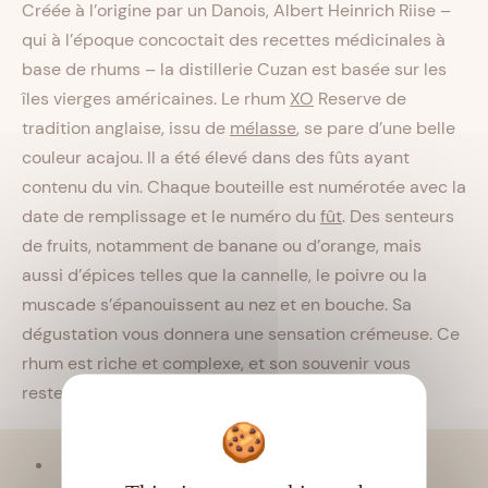
Créée à l’origine par un Danois, Albert Heinrich Riise –
qui à l’époque concoctait des recettes médicinales à
base de rhums – la distillerie Cuzan est basée sur les
îles vierges américaines. Le rhum
XO
Reserve de
tradition anglaise, issu de
mélasse
, se pare d’une belle
couleur acajou. Il a été élevé dans des fûts ayant
contenu du vin. Chaque bouteille est numérotée avec la
date de remplissage et le numéro du
fût
. Des senteurs
de fruits, notamment de banane ou d’orange, mais
aussi d’épices telles que la cannelle, le poivre ou la
muscade s’épanouissent au nez et en bouche. Sa
dégustation vous donnera une sensation crémeuse. Ce
rhum est riche et complexe, et son souvenir vous
restera longtemps en bouche.
Viellissement :
Tropical