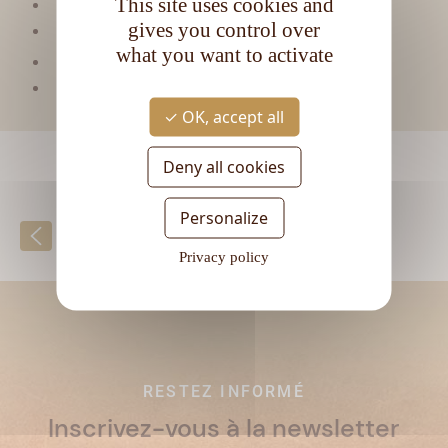
This site uses cookies and
Matière première :
Mélasse
gives you control over
Type de rhum :
Vieux
what you want to activate
CL
Contenance :
70
Degré d'alcool :
40°
OK, accept all
Deny all cookies
Personalize
Retour à la liste
Privacy policy
RESTEZ INFORMÉ
Inscrivez-vous à la newsletter