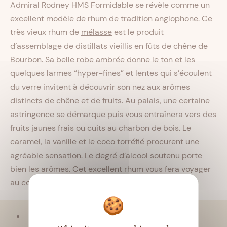
Admiral Rodney HMS Formidable se révèle comme un
excellent modèle de rhum de tradition anglophone. Ce
très vieux rhum de
mélasse
est le produit
d’assemblage de distillats vieillis en fûts de chêne de
Bourbon. Sa belle robe ambrée donne le ton et les
quelques larmes “hyper-fines” et lentes qui s’écoulent
du verre invitent à découvrir son nez aux arômes
distincts de chêne et de fruits. Au palais, une certaine
astringence se démarque puis vous entraînera vers des
fruits jaunes frais ou cuits au charbon de bois. Le
caramel, la vanille et le coco torréfié procurent une
agréable sensation. Le degré d’alcool soutenu porte
bien les arômes. Cet excellent rhum vous fera voyager
au cœur de l’île de Sainte-Lucie.
Viellissement :
Tropical