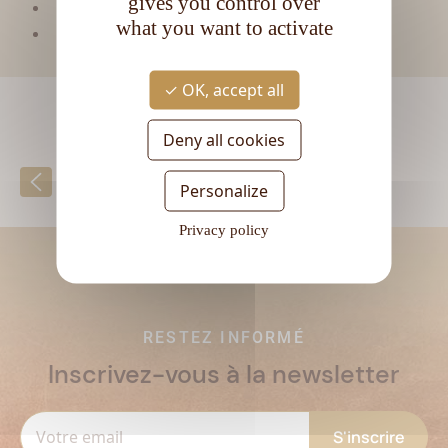
gives you control over
CL
Contenance :
70
what you want to activate
Degré d'alcool :
42°
OK, accept all
Deny all cookies
Retour à la liste
Personalize
Privacy policy
RESTEZ INFORMÉ
Inscrivez-vous à la newsletter