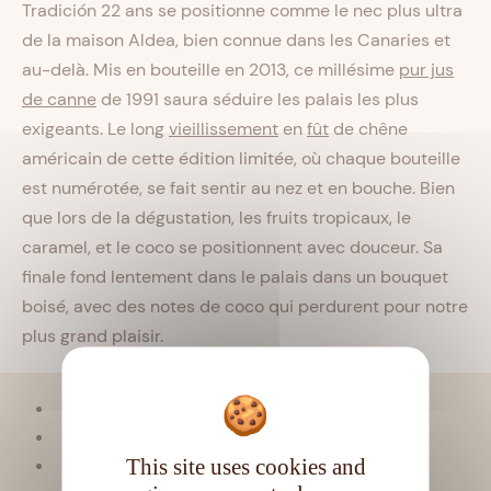
Tradición 22 ans se positionne comme le nec plus ultra
de la maison Aldea, bien connue dans les Canaries et
au-delà. Mis en bouteille en 2013, ce millésime
pur jus
de canne
de 1991 saura séduire les palais les plus
exigeants. Le long
vieillissement
en
fût
de chêne
américain de cette édition limitée, où chaque bouteille
est numérotée, se fait sentir au nez et en bouche. Bien
que lors de la dégustation, les fruits tropicaux, le
caramel, et le coco se positionnent avec douceur. Sa
finale fond lentement dans le palais dans un bouquet
boisé, avec des notes de coco qui perdurent pour notre
plus grand plaisir.
Viellissement :
Tropical
Matière première :
Pur jus de canne
This site uses cookies and
Type de rhum :
Très vieux