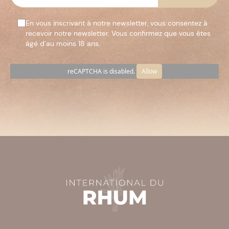
En vous inscrivant à notre newsletter, vous consentez à
recevoir notre newsletter. Vous confirmez que vous êtes
âgé d’au moins 18 ans.
reCAPTCHA is disabled.
Allow
Veuillez
laisser
ce
champ
vide.