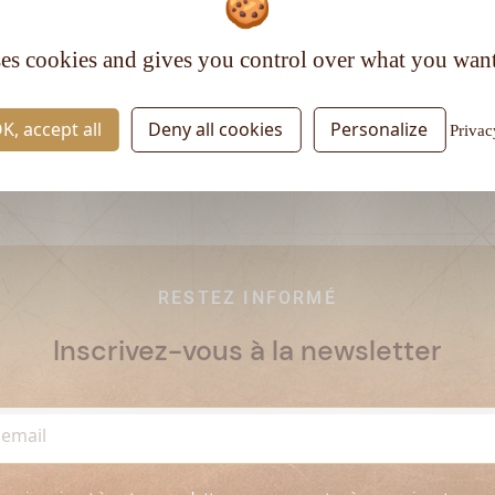
Matière première :
Mélasse
Type de rhum :
Vieux
ses cookies and gives you control over what you want
K, accept all
Deny all cookies
Personalize
Privac
RESTEZ INFORMÉ
Inscrivez-vous à la newsletter