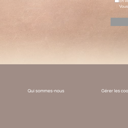
En v
Vous
Veuillez
laisser
ce
champ
vide.
Qui sommes-nous
Gérer les co