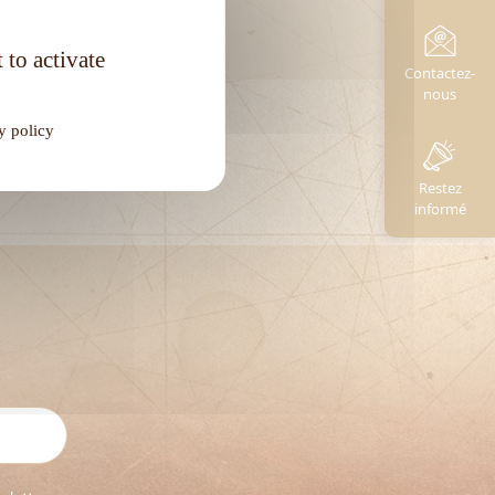
Degré d'alcool :
40°
 to activate
Contactez-
nous
y policy
Restez
informé