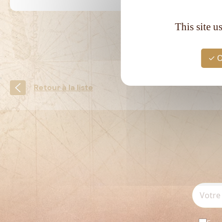
This site u
O
Retour à la liste