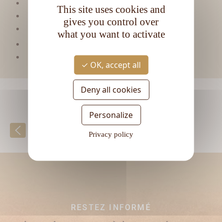
Viellissement :
Tropical
This site uses cookies and
Matière première :
Mélasse
gives you control over
Type de rhum :
Vieux
what you want to activate
CL
Contenance :
70
Degré d'alcool :
40°
OK, accept all
Deny all cookies
Personalize
Retour à la liste
Privacy policy
RESTEZ INFORMÉ