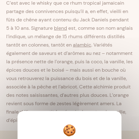
C’est avec le whisky que ce rhum tropical jamaïcain
partage des connivences puisqu’il a, en effet, vieilli en
fûts de chêne ayant contenu du Jack Daniels pendant
5 à 10 ans. Signature
blend
est, comme son nom anglais
l’indique, un mélange de 15 rhums différents distillés
tantôt en colonnes, tantôt en
alambic
. Variétés
également de saveurs et d’arômes au nez – notamment
la présence nette de l’orange, puis la coco, la vanille, les
épices douces et le boisé – mais aussi en bouche où
vous retrouverez la puissance du bois et de la vanille,
associée à la pêche et l’abricot. Cette alchimie produit
des notes saisissantes, d’autres plus douces. L’orange
revient sous forme de zestes légèrement amers. La
finale délivre un petit fumé, puis des notes de vanille,
d’épices douces et de boisé. Un rhum ardent.