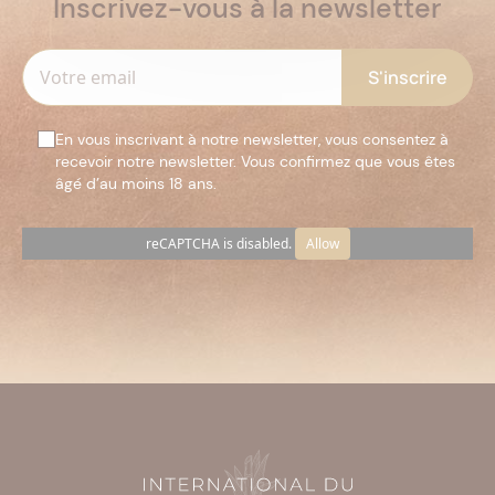
Inscrivez-vous à la newsletter
En vous inscrivant à notre newsletter, vous consentez à
recevoir notre newsletter. Vous confirmez que vous êtes
âgé d’au moins 18 ans.
reCAPTCHA is disabled.
Allow
Veuillez
laisser
ce
champ
vide.