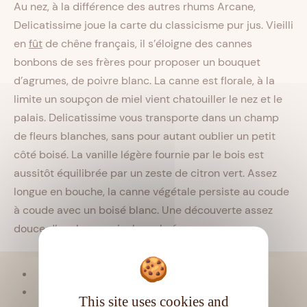
Au nez, à la différence des autres rhums Arcane,
Delicatissime joue la carte du classicisme pur jus. Vieilli
en
fût
de chêne français, il s’éloigne des cannes
bonbons de ses frères pour proposer un bouquet
d’agrumes, de poivre blanc. La canne est florale, à la
limite un soupçon de miel vient chatouiller le nez et le
palais. Delicatissime vous transporte dans un champ
de fleurs blanches, sans pour autant oublier un petit
côté boisé. La vanille légère fournie par le bois est
aussitôt équilibrée par un zeste de citron vert. Assez
longue en bouche, la canne végétale persiste au coude
à coude avec un boisé blanc. Une découverte assez
douce d’un rhum
agricole
ambré.
Viellissement :
Tropical
Matière première :
Pur jus de canne
This site uses cookies and