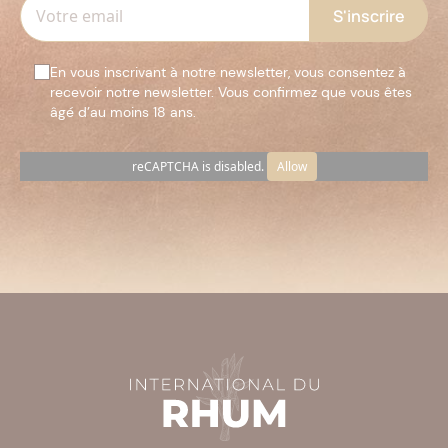
En vous inscrivant à notre newsletter, vous consentez à
recevoir notre newsletter. Vous confirmez que vous êtes
âgé d’au moins 18 ans.
reCAPTCHA is disabled.
Allow
Veuillez
laisser
ce
champ
vide.