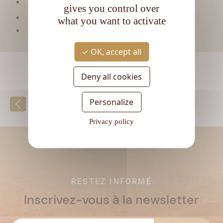
Type de rhum :
Ambré
gives you control over
CL
Contenance :
70
what you want to activate
Degré d'alcool :
41°
OK, accept all
Deny all cookies
Personalize
Retour à la liste
Privacy policy
RESTEZ INFORMÉ
Inscrivez-vous à la newsletter