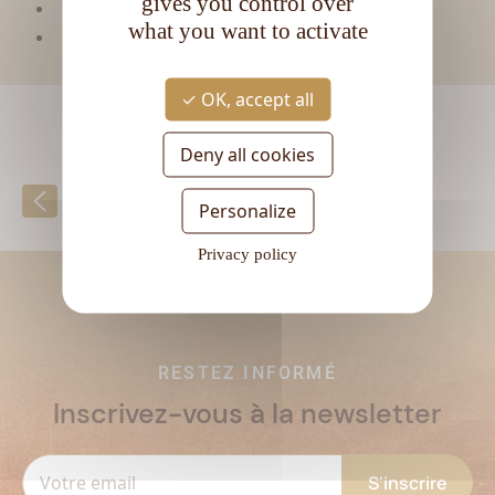
gives you control over
CL
Contenance :
70
what you want to activate
Degré d'alcool :
44,5°
OK, accept all
Deny all cookies
Retour à la liste
Personalize
Privacy policy
RESTEZ INFORMÉ
Inscrivez-vous à la newsletter