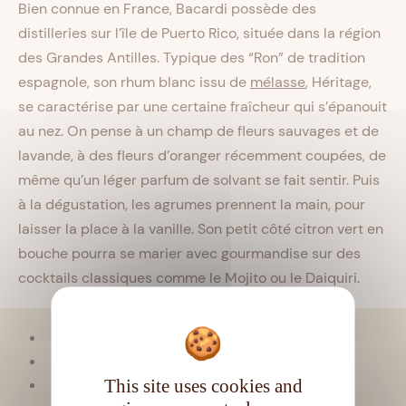
Bien connue en France, Bacardi possède des
distilleries sur l’île de Puerto Rico, située dans la région
des Grandes Antilles. Typique des “Ron” de tradition
espagnole, son rhum blanc issu de
mélasse
, Héritage,
se caractérise par une certaine fraîcheur qui s’épanouit
au nez. On pense à un champ de fleurs sauvages et de
lavande, à des fleurs d’oranger récemment coupées, de
même qu’un léger parfum de solvant se fait sentir. Puis
à la dégustation, les agrumes prennent la main, pour
laisser la place à la vanille. Son petit côté citron vert en
bouche pourra se marier avec gourmandise sur des
cocktails classiques comme le Mojito ou le Daiquiri.
Viellissement :
Tropical
Matière première :
Mélasse
This site uses cookies and
Type de rhum :
Blanc