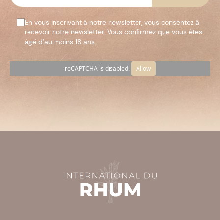
En vous inscrivant à notre newsletter, vous consentez à
recevoir notre newsletter. Vous confirmez que vous êtes
âgé d’au moins 18 ans.
reCAPTCHA is disabled.
Allow
Veuillez
laisser
ce
champ
vide.