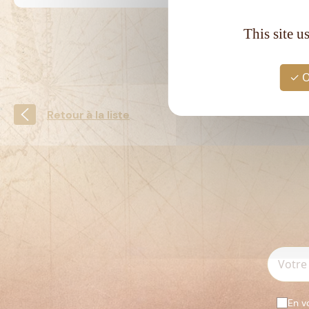
This site u
O
Retour à la liste
En v