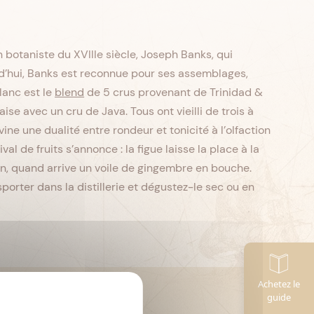
botaniste du XVIIIe siècle, Joseph Banks, qui
d’hui, Banks est reconnue pour ses assemblages,
lanc est le
blend
de 5 crus provenant de Trinidad &
e avec un cru de Java. Tous ont vieilli de trois à
ne une dualité entre rondeur et tonicité à l’olfaction
al de fruits s’annonce : la figue laisse la place à la
non, quand arrive un voile de gingembre en bouche.
porter dans la distillerie et dégustez-le sec ou en
Achetez le
CL
Contenance :
70
guide
Degré d'alcool :
43°