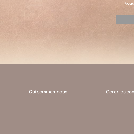
Vous
Veuillez
laisser
ce
champ
vide.
Qui sommes-nous
Gérer les co