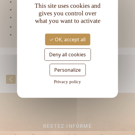
Viellissement :
Tropical
This site uses cookies and
Matière première :
Pur jus de canne
gives you control over
Type de rhum :
Vieux
what you want to activate
CL
Contenance :
70
Degré d'alcool :
43°
OK, accept all
Deny all cookies
Personalize
Retour à la liste
Privacy policy
RESTEZ INFORMÉ