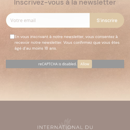
Inscrivez-vous à la newsletter
En vous inscrivant à notre newsletter, vous consentez à
recevoir notre newsletter. Vous confirmez que vous êtes
âgé d’au moins 18 ans.
reCAPTCHA is disabled.
Allow
Veuillez
laisser
ce
champ
vide.