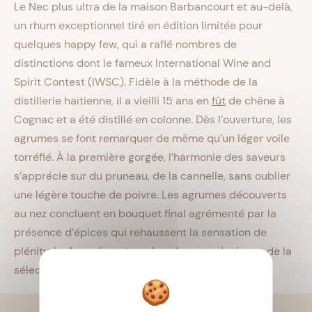
Le Nec plus ultra de la maison Barbancourt et au-delà,
un rhum exceptionnel tiré en édition limitée pour
quelques happy few, qui a raflé nombres de
distinctions dont le fameux International Wine and
Spirit Contest (IWSC). Fidèle à la méthode de la
distillerie haïtienne, il a vieilli 15 ans en
fût
de chêne à
Cognac et a été distillé en colonne. Dès l’ouverture, les
agrumes se font remarquer de même qu’un léger voile
torréfié. À la première gorgée, l’harmonie des saveurs
s’apprécie sur du pruneau, de la cannelle, sans oublier
une légère touche de poivre. Les agrumes découverts
au nez concluent en bouquet final agrémenté par la
présence d’épices qui rehaussent la sensation de
plénitude. Assurément un des plus grands rhums de la
sélection. Un grand coup de cœur de la rédaction.