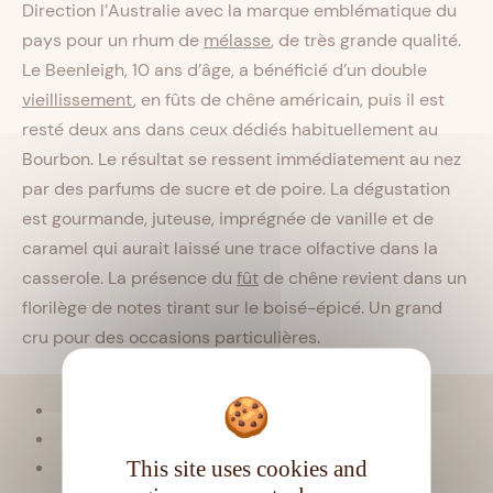
Direction l’Australie avec la marque emblématique du
pays pour un rhum de
mélasse
, de très grande qualité.
Le Beenleigh, 10 ans d’âge, a bénéficié d’un double
vieillissement
, en fûts de chêne américain, puis il est
resté deux ans dans ceux dédiés habituellement au
Bourbon. Le résultat se ressent immédiatement au nez
par des parfums de sucre et de poire. La dégustation
est gourmande, juteuse, imprégnée de vanille et de
caramel qui aurait laissé une trace olfactive dans la
casserole. La présence du
fût
de chêne revient dans un
florilège de notes tirant sur le boisé-épicé. Un grand
cru pour des occasions particulières.
Viellissement :
Tropical
Matière première :
Mélasse
This site uses cookies and
Type de rhum :
Très vieux