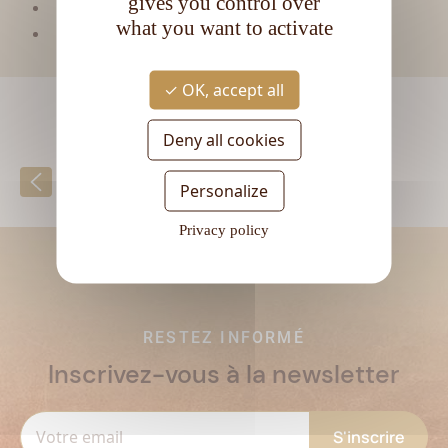
gives you control over
CL
Contenance :
70
what you want to activate
Degré d'alcool :
42°
OK, accept all
Deny all cookies
Retour à la liste
Personalize
Privacy policy
RESTEZ INFORMÉ
Inscrivez-vous à la newsletter