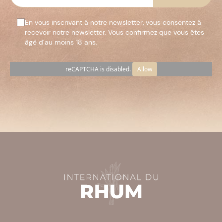
En vous inscrivant à notre newsletter, vous consentez à
recevoir notre newsletter. Vous confirmez que vous êtes
âgé d’au moins 18 ans.
reCAPTCHA is disabled.
Allow
Veuillez
laisser
ce
champ
vide.