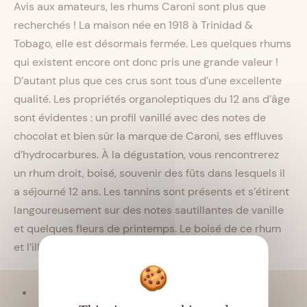
Avis aux amateurs, les rhums Caroni sont plus que
recherchés ! La maison née en 1918 à Trinidad &
Tobago, elle est désormais fermée. Les quelques rhums
qui existent encore ont donc pris une grande valeur !
D’autant plus que ces crus sont tous d’une excellente
qualité. Les propriétés organoleptiques du 12 ans d’âge
sont évidentes : un profil vanillé avec des notes de
chocolat et bien sûr la marque de Caroni, ses effluves
d’hydrocarbures. À la dégustation, vous rencontrerez
un rhum droit, boisé, souvenir des fûts dans lesquels il
a séjourné 12 ans. Les tannins sont présents et s’étirent
langoureusement sur des notes sautillantes de vanille
et quelques fleurs de printemps. Le boisé de ce rhum
et l’illusion du bitume finissent de couvrir le palais.
Viellissement :
Tropical