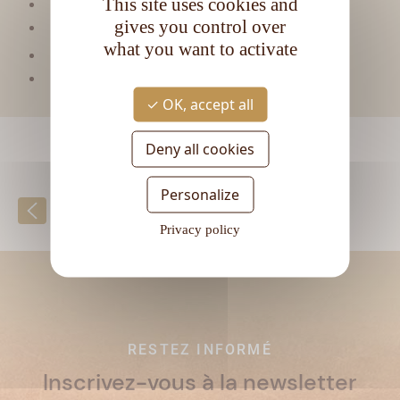
This site uses cookies and
Matière première :
Mélasse
gives you control over
Type de rhum :
Vieux
what you want to activate
CL
Contenance :
70
Degré d'alcool :
50°
OK, accept all
Deny all cookies
Personalize
Retour à la liste
Privacy policy
RESTEZ INFORMÉ
Inscrivez-vous à la newsletter