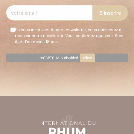
En vous inscrivant à notre newsletter, vous consentez à
recevoir notre newsletter. Vous confirmez que vous êtes
âgé d’au moins 18 ans.
reCAPTCHA is disabled.
Allow
Veuillez
laisser
ce
champ
vide.