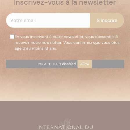
Inscrivez-vous à la newsletter
En vous inscrivant à notre newsletter, vous consentez à
recevoir notre newsletter. Vous confirmez que vous êtes
âgé d’au moins 18 ans.
reCAPTCHA is disabled.
Allow
Veuillez
laisser
ce
champ
vide.