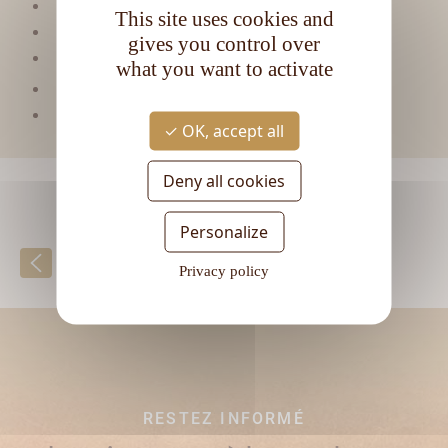
Viellissement :
Tropical
This site uses cookies and
Matière première :
Pur jus de canne
gives you control over
Type de rhum :
Blanc
what you want to activate
CL
Contenance :
70
Degré d'alcool :
40°
OK, accept all
Deny all cookies
Personalize
Retour à la liste
Privacy policy
RESTEZ INFORMÉ