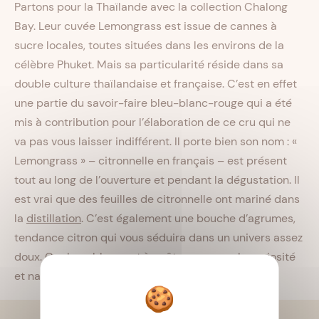
Partons pour la Thaïlande avec la collection Chalong
Bay. Leur cuvée Lemongrass est issue de cannes à
sucre locales, toutes situées dans les environs de la
célèbre Phuket. Mais sa particularité réside dans sa
double culture thaïlandaise et française. C’est en effet
une partie du savoir-faire bleu-blanc-rouge qui a été
mis à contribution pour l’élaboration de ce cru qui ne
va pas vous laisser indifférent. Il porte bien son nom : «
Lemongrass » – citronnelle en français – est présent
tout au long de l’ouverture et pendant la dégustation. Il
est vrai que des feuilles de citronnelle ont mariné dans
la
distillation
. C’est également une bouche d’agrumes,
tendance citron qui vous séduira dans un univers assez
doux. Ce rhum blanc est à goûter pur pour la curiosité
et naturellement à marier en cocktail.