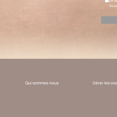
En v
Vous
Veuillez
laisser
ce
champ
vide.
Qui sommes-nous
Gérer les co