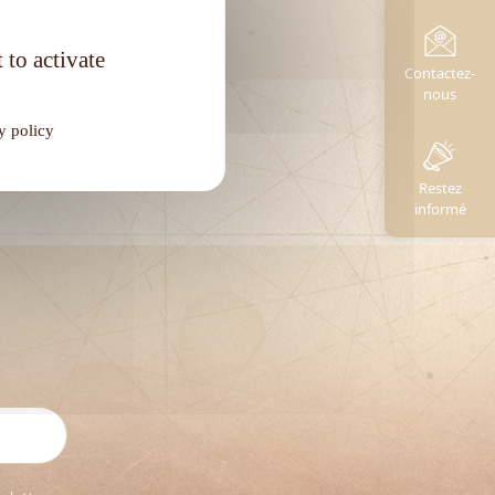
Degré d'alcool :
40°
 to activate
Contactez-
nous
y policy
Restez
informé