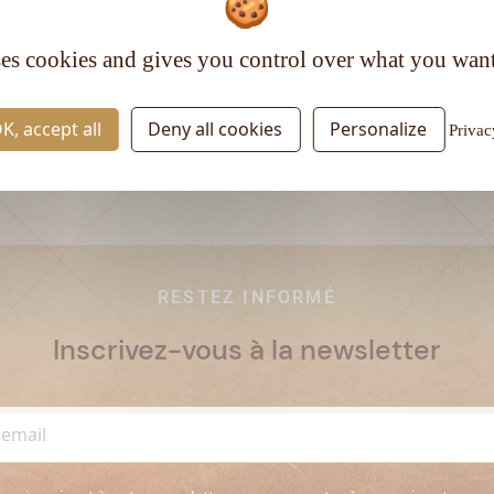
Matière première :
Mélasse
Type de rhum :
Vieux
ses cookies and gives you control over what you want
K, accept all
Deny all cookies
Personalize
Privac
RESTEZ INFORMÉ
Inscrivez-vous à la newsletter